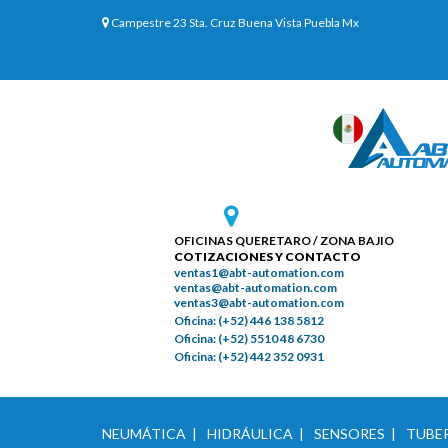
Campestre 23 Sta. Cruz Buena Vista Puebla Mx
OFICINAS QUERETARO / ZONA BAJIO
COTIZACIONES Y CONTACTO
ventas1@abt-automation.com
ventas@abt-automation.com
ventas3@abt-automation.com
Oficina: (+52) 446 138 5812
Oficina: (+52) 5510 48 6730
Oficina: (+52) 442 352 0931
NEUMÁTICA |
HIDRÁULICA |
SENSORES |
TUBER