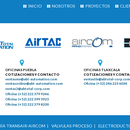
INICIO
NOSOTROS
PROYECTOS
CLIE
OFICINAS PUEBLA
OFICINAS TLAXCALA
COTIZACIONES Y CONTACTO
COTIZACIONES Y CONT
ventasmx@abt-automation.com
ventastlx@abtotal-corp.com
ventasonline@abt-automation.com
Oficina: (+52) 246 223 6034
ventas2@abtotal-corp.com
Oficina: (+52) 222 379 9246
Oficina: (+52) 222 399 3923
Oficina: (+52) 222 379 8200
ÍA TRANSAIR-AIRCOM |
VÁLVULAS PROCESO |
ELECTRODUCTO