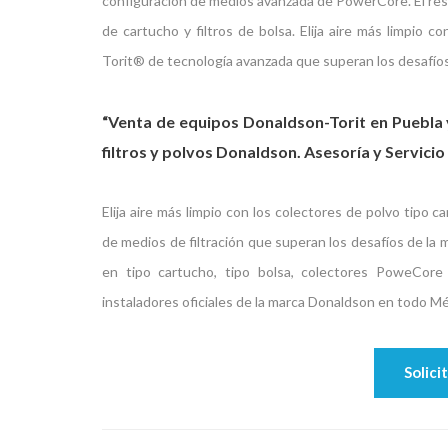
configuración de medios avanzada de PowerCore. El result
de cartucho y filtros de bolsa. Elija aire más limpio 
Torit® de tecnología avanzada que superan los desafíos 
“Venta de equipos Donaldson-Torit en Puebla 
filtros y polvos Donaldson. Asesoría y Servici
Elija aire más limpio con los colectores de polvo tipo
de medios de filtración que superan los desafíos de la 
en tipo cartucho, tipo bolsa, colectores PoweCo
instaladores oficiales de la marca Donaldson en todo Mé
Solici