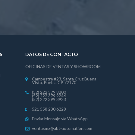
S
DATOS DE CONTACTO
OFICINAS DE VENTAS Y SHOWROOM
l
Campestre #23, Santa Cruz Buena
Vista, Puebla CP 72170
(52) 222 379 8200
(52) 222 379 9246
(52) 222 399 3923
521 558 230 6228
Enviar Mensaje vía WhatsApp
ventasmx@abt-automation.com