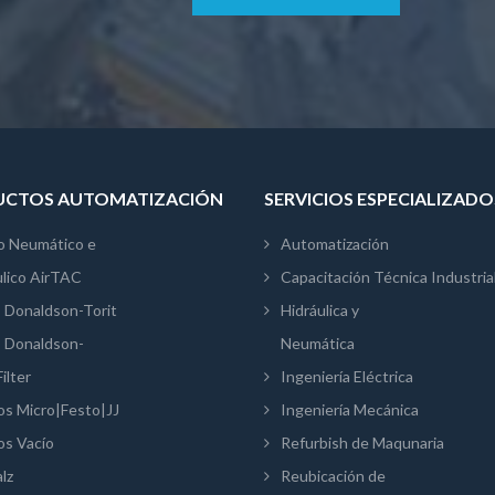
CTOS AUTOMATIZACIÓN
SERVICIOS ESPECIALIZADO
o Neumático e
Automatización
ulico AirTAC
Capacitación Técnica Industria
s Donaldson-Torit
Hidráulica y
s Donaldson-
Neumática
ilter
Ingeniería Eléctrica
os Micro|Festo|JJ
Ingeniería Mecánica
os Vacío
Refurbish de Maqunaria
lz
Reubicación de