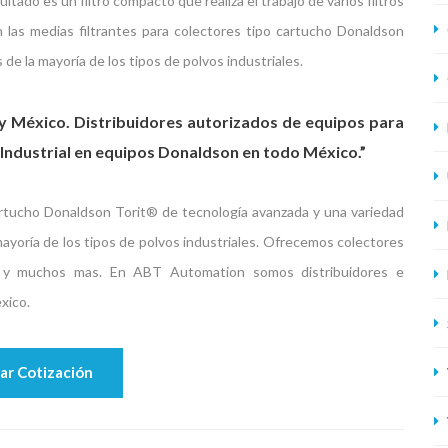
ado es un filtro compacto que realiza el trabajo de varios filtros
con las medias filtrantes para colectores tipo cartucho Donaldson
de la mayoría de los tipos de polvos industriales.
y México. Distribuidores autorizados de equipos para
o Industrial en equipos Donaldson en todo México.”
 cartucho Donaldson Torit® de tecnología avanzada y una variedad
mayoría de los tipos de polvos industriales. Ofrecemos colectores
re y muchos mas. En ABT Automation somos distribuidores e
xico.
tar Cotización