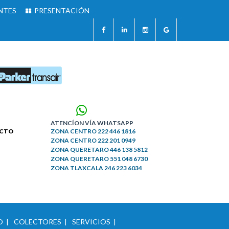
NTES
PRESENTACIÓN
ATENCÍON VÍA WHATSAPP
ACTO
ZONA
CENTRO
222 446 1816
ZONA
CENTRO
222 201 0949
ZONA
QUERETARO
446 138 5812
ZONA
QUERETARO
551 048 6730
ZONA
TLAXCALA
246 223 6034
 |
COLECTORES |
SERVICIOS |