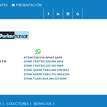
NTES
PRESENTACIÓN
ATENCÍON VÍA WHATSAPP
ACTO
ZONA
CENTRO
222 446 1816
ZONA
CENTRO
222 201 0949
ZONA
QUERETARO
446 138 5812
ZONA
QUERETARO
551 048 6730
ZONA
TLAXCALA
246 223 6034
 |
COLECTORES |
SERVICIOS |