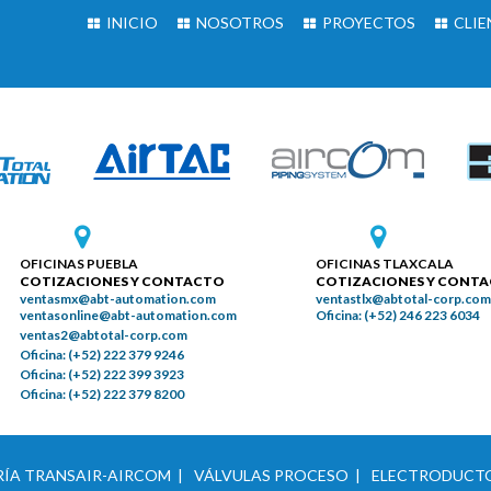
INICIO
NOSOTROS
PROYECTOS
CLIE
OFICINAS PUEBLA
OFICINAS TLAXCALA
COTIZACIONES Y CONTACTO
COTIZACIONES Y CONT
ventasmx@abt-automation.com
ventastlx@abtotal-corp.com
ventasonline@abt-automation.com
Oficina: (+52) 246 223 6034
ventas2@abtotal-corp.com
Oficina: (+52) 222 379 9246
Oficina: (+52) 222 399 3923
Oficina: (+52) 222 379 8200
ÍA TRANSAIR-AIRCOM |
VÁLVULAS PROCESO |
ELECTRODUCTO