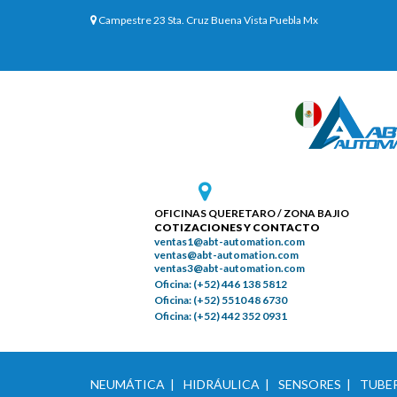
Campestre 23 Sta. Cruz Buena Vista Puebla Mx
OFICINAS QUERETARO / ZONA BAJIO
COTIZACIONES Y CONTACTO
ventas1@abt-automation.com
ventas@abt-automation.com
ventas3@abt-automation.com
Oficina: (+52) 446 138 5812
Oficina: (+52) 5510 48 6730
Oficina: (+52) 442 352 0931
NEUMÁTICA |
HIDRÁULICA |
SENSORES |
TUBER