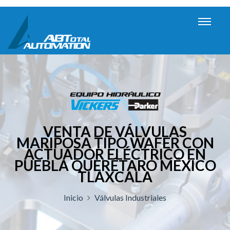
VENTA DE VÁLVULAS
MARIPOSA TIPO WAFER CON
ACTUADOR ELÉCTRICO EN
PUEBLA QUERÉTARO MÉXICO
TLAXCALA
Inicio
Válvulas Industriales